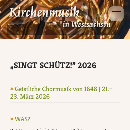
Mobile 
Dabei sein
Projekte
Ausbildung
Veranstaltungen
D-Kirchenmusikausbildung
Kinder- und
Jugendsingewoche
Veranstaltungsorte
D-Kurs für Chorleitung
„SINGT SCHÜTZ!” 2026
Singt Schütz!
D-Kurs für Organisten
Taizé – Fahrt
Geistliche Chormusik von 1648 | 21.–
23. März 2026
Jungbläsertage
WAS?
Ökumenische
Kindersingewoche