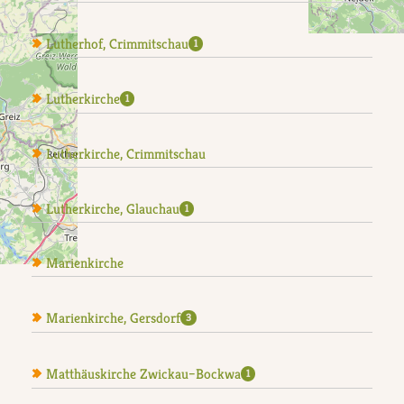
Lutherhof, Crimmitschau
1
Lutherkirche
1
Lutherkirche, Crimmitschau
Lutherkirche, Glauchau
1
Marienkirche
Marienkirche, Gersdorf
3
Matthäuskirche Zwickau–Bockwa
1