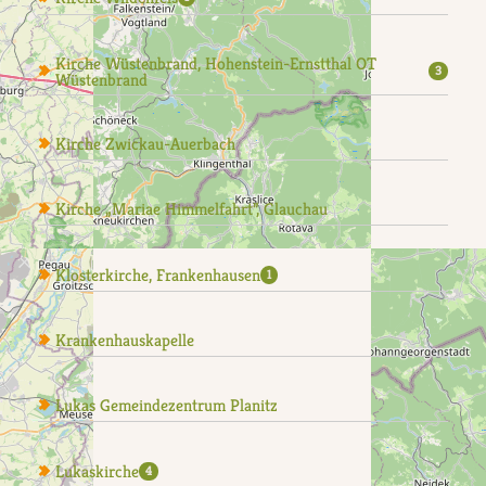
Kirche Wüstenbrand, Hohenstein-Ernstthal OT
3
Wüstenbrand
Kirche Zwickau-Auerbach
Kirche „Mariae Himmelfahrt”, Glauchau
Klosterkirche, Frankenhausen
1
Krankenhauskapelle
Lukas Gemeindezentrum Planitz
Lukaskirche
4