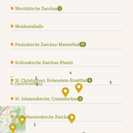
Moritzkirche Zwickau
1
Muldentalhalle
Pauluskirche Zwickau-Marienthal
10
Schlosskirche Zwickau-Planitz
4
+
−
3
St. Christophori, Hohenstein-Ernstthal
4
5
© OpenStreetMap
6
St. Johanniskirche, Crimmitschau
2
St. Katharinenkirche Zwickau
3