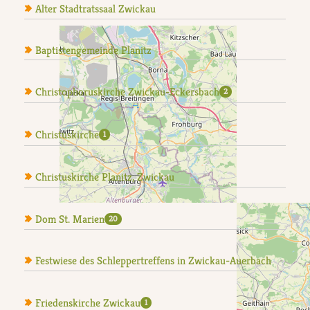
Alter Stadtratssaal Zwickau
Baptistengemeinde Planitz
Christophoruskirche Zwickau-Eckersbach
2
Christuskirche
1
Christuskirche Planitz, Zwickau
Dom St. Marien
20
Festwiese des Schleppertreffens in Zwickau-Auerbach
Friedenskirche Zwickau
1