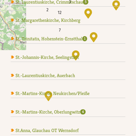
St. Laurentiuskirche, Crimmitschau
3
5
2
12
St. Margarethenkirche, Kirchberg
7
St. Trinitatis, Hohenstein-Ernstthal
1
St.-Johannis-Kirche, Seelingstädt
St.-Laurentiuskirche, Auerbach
St.-Martins-Kirche Neukirchen/Pleiße
St.-Martins-Kirche, Oberlungwitz
4
St.Anna, Glauchau OT Wernsdorf