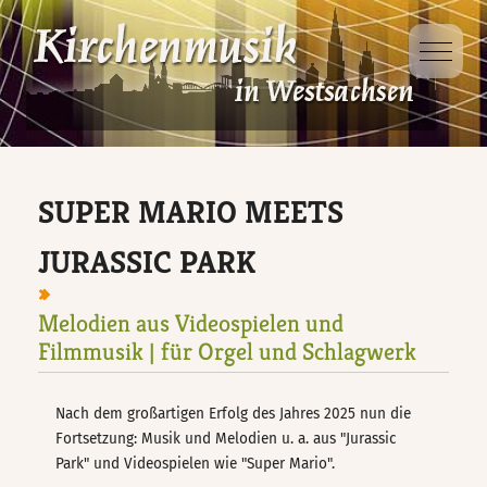
Mobile 
Dabei sein
Projekte
Ausbildung
Veranstaltungen
D-Kirchenmusikausbildung
Kinder- und
Jugendsingewoche
SUPER MARIO MEETS
Veranstaltungsorte
D-Kurs für Chorleitung
Singt Schütz!
JURASSIC PARK
D-Kurs für Organisten
Melodien aus Videospielen und
Taizé – Fahrt
Filmmusik | für Orgel und Schlagwerk
Jungbläsertage
Nach dem großartigen Erfolg des Jahres 2025 nun die
Fortsetzung: Musik und Melodien u. a. aus "Jurassic
Ökumenische
Park" und Videospielen wie "Super Mario".
Kindersingewoche