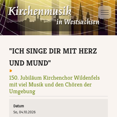
Mobile 
Dabei sein
Projekte
Ausbildung
Veranstaltungen
D-Kirchenmusikausbildung
Kinder- und
Jugendsingewoche
"ICH SINGE DIR MIT HERZ
Veranstaltungsorte
D-Kurs für Chorleitung
Singt Schütz!
UND MUND"
D-Kurs für Organisten
150. Jubiläum Kirchenchor Wildenfels
Taizé – Fahrt
mit viel Musik und den Chören der
Umgebung
Jungbläsertage
Datum
Ökumenische
So, 04.10.2026
Kindersingewoche