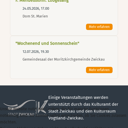
F. Mendelssohn: Lobgesang
24.05.2026, 17.00
Dom St. Marien
Mehr erfahren
"Wochenend und Sonnenschein"
12.07.2026, 19.30
Gemeindesaal der Moritzkirchgemeinde Zwickau
Mehr erfahren
Einige Veranstaltungen werden
unterstützt durch das Kulturamt der
Unsere Website nutzt
nur
Cookies, die für manche Funktionen
Stadt Zwickau und den Kulturraum
notwendig sind. Sie können selbst entscheiden, ob Sie Cookies zulassen
Vogtland-Zwickau.
möchten.