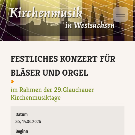
Mobile 
Dabei sein
Projekte
Ausbildung
Veranstaltungen
D-Kirchenmusikausbildung
Kinder- und
Jugendsingewoche
FESTLICHES KONZERT FÜR
Veranstaltungsorte
D-Kurs für Chorleitung
Singt Schütz!
BLÄSER UND ORGEL
D-Kurs für Organisten
im Rahmen der 29.Glauchauer
Taizé – Fahrt
Kirchenmusiktage
Jungbläsertage
Datum
So, 14.06.2026
Ökumenische
Beginn
Kindersingewoche