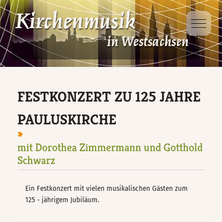
Mobile 
Dabei sein
Projekte
Ausbildung
Veranstaltungen
D-Kirchenmusikausbildung
Kinder- und
Jugendsingewoche
FESTKONZERT ZU 125 JAHRE
Veranstaltungsorte
D-Kurs für Chorleitung
Singt Schütz!
PAULUSKIRCHE
D-Kurs für Organisten
mit Dorothea Zimmermann und Gotthold
Taizé – Fahrt
Schwarz
Jungbläsertage
Ein Festkonzert mit vielen musikalischen Gästen zum
125 - jährigem Jubiläum.
Ökumenische
Kindersingewoche