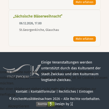
Mehr erfahren
„Sächsische Bläserweihnacht”
06.12.2026, 17.00
St.Georgenkirche, Glauchau
Mehr erfahren
Einige Veranstaltungen werden
unterstützt durch das Kulturamt der
Unsere Website nutzt
nur
Cookies, die für manche Funktionen
Stadt Zwickau und den Kulturraum
notwendig sind. Sie können selbst entscheiden, ob Sie Cookies zulassen
Vogtland-Zwickau.
möchten.
Bei einer Ablehnung stehen nicht mehr alle Funktionalitäten zur
Kontakt
|
Kontaktformular
|
Rechtliches
|
Eintragen
Verfügung.
© KirchenMusikWestsachsen 2026 – Alle Rechte vorbehalten.
Design by ].[
Akzeptieren
Ablehnen