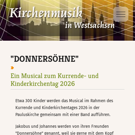
Mobile 
Dabei sein
Projekte
Ausbildung
Veranstaltungen
D-Kirchenmusikausbildung
Kinder- und
Jugendsingewoche
"DONNERSÖHNE"
Veranstaltungsorte
D-Kurs für Chorleitung
Singt Schütz!
Ein Musical zum Kurrende- und
D-Kurs für Organisten
Kinderkirchentag 2026
Taizé – Fahrt
Etwa 300 Kinder werden das Musical im Rahmen des
Jungbläsertage
Kurrende und Kinderkirchentages 2026 in der
Pauluskirche gemeinsam mit einer Band aufführen.
Ökumenische
Jakobus und Johannes werden von ihren Freunden
"Donnersöhne" genannt, weil sie gerne mit dem Kopf
Kindersingewoche