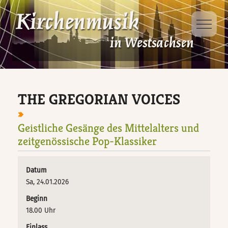
Mobile 
Dabei sein
Projekte
Ausbildung
Veranstaltungen
D-Kirchenmusikausbildung
Kinder- und
Jugendsingewoche
THE GREGORIAN VOICES
Veranstaltungsorte
D-Kurs für Chorleitung
Singt Schütz!
Geistliche Gesänge des Mittelalters und
D-Kurs für Organisten
zeitgenössische Pop-Klassiker
Taizé – Fahrt
Datum
Jungbläsertage
Sa, 24.01.2026
Beginn
18.00 Uhr
Ökumenische
Kindersingewoche
Einlass