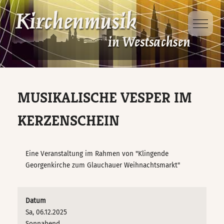
Mobile 
Dabei sein
Projekte
Ausbildung
Veranstaltungen
D-Kirchenmusikausbildung
Kinder- und
Jugendsingewoche
MUSIKALISCHE VESPER IM
Veranstaltungsorte
D-Kurs für Chorleitung
Singt Schütz!
KERZENSCHEIN
D-Kurs für Organisten
Taizé – Fahrt
Eine Veranstaltung im Rahmen von "Klingende
Georgenkirche zum Glauchauer Weihnachtsmarkt"
Jungbläsertage
Datum
Ökumenische
Sa, 06.12.2025
Kindersingewoche
Sonnabend