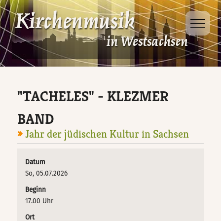
Mobile 
Dabei sein
Projekte
Ausbildung
Veranstaltungen
D-Kirchenmusikausbildung
Kinder- und
Jugendsingewoche
"TACHELES" - KLEZMER
Veranstaltungsorte
D-Kurs für Chorleitung
Singt Schütz!
BAND
D-Kurs für Organisten
Jahr der jüdischen Kultur in Sachsen
Taizé – Fahrt
Datum
So, 05.07.2026
Jungbläsertage
Beginn
17.00 Uhr
Ökumenische
Ort
Kindersingewoche