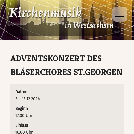
Mobile 
Dabei sein
Projekte
Ausbildung
Veranstaltungen
D-Kirchenmusikausbildung
Kinder- und
Jugendsingewoche
ADVENTSKONZERT DES
Veranstaltungsorte
D-Kurs für Chorleitung
Singt Schütz!
BLÄSERCHORES ST.GEORGEN
D-Kurs für Organisten
Taizé – Fahrt
Datum
So, 13.12.2026
Jungbläsertage
Beginn
17.00 Uhr
Ökumenische
Einlass
16.00 Uhr
Kindersingewoche